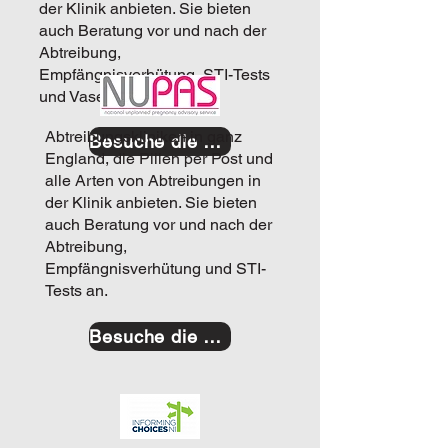
der Klinik anbieten. Sie bieten
auch Beratung vor und nach der
Abtreibung,
Empfängnisverhütung, STI-Tests
und Vasektomien an.
Abtreibungskliniken in ganz
Besuche die Website
England, die Pillen per Post und
alle Arten von Abtreibungen in
der Klinik anbieten. Sie bieten
auch Beratung vor und nach der
Abtreibung,
Empfängnisverhütung und STI-
Tests an.
Besuche die Website