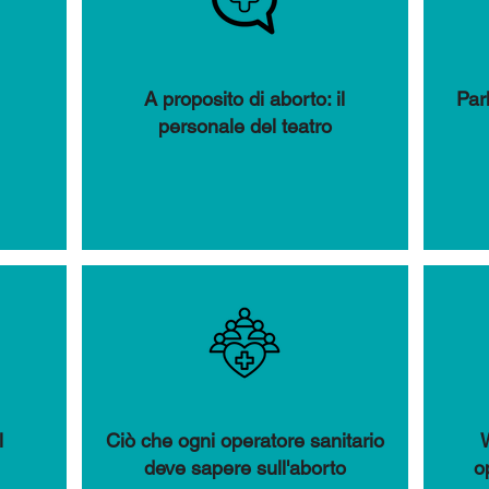
A proposito di aborto: il
Par
personale del teatro
l
Ciò che ogni operatore sanitario
deve sapere sull'aborto
o