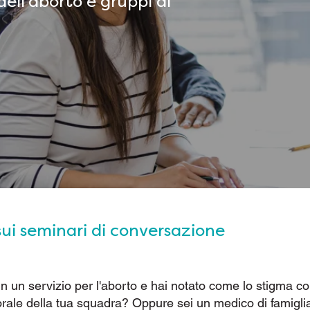
 dell’aborto e gruppi di
sui seminari di conversazione
n un servizio per l'aborto e hai notato come lo stigma c
orale della tua squadra? Oppure sei un medico di famigli