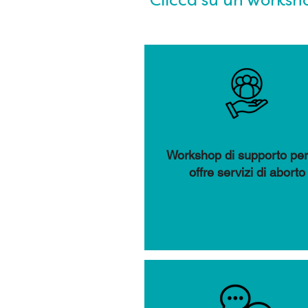
Clicca su un worksho
Workshop di supporto per
offre servizi di aborto