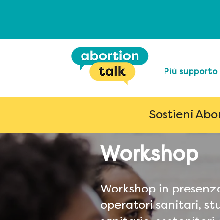
Più supporto
Sostieni Abo
Workshop
Workshop in presenza
operatori sanitari, s