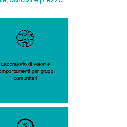
re, durata e prezzo.
Laboratorio di valori e
omportamenti per gruppi
comunitari