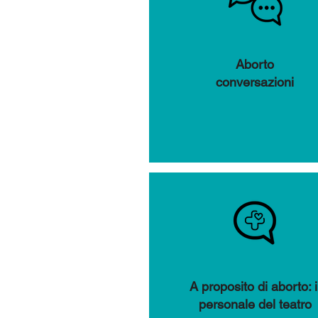
Aborto
conversazioni
A proposito di aborto: i
personale del teatro