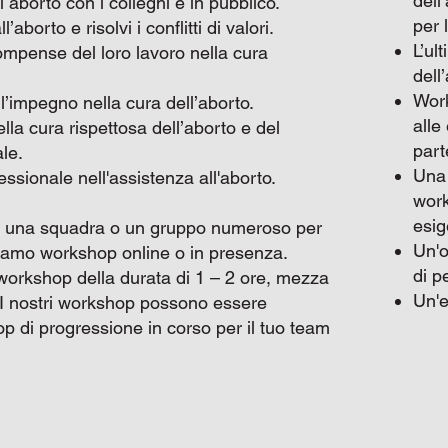
dell
 aborto con i colleghi e in pubblico.
per 
l’aborto e risolvi i conflitti di valori.
L’ul
icompense del loro lavoro nella cura
dell
Work
 l’impegno nella cura dell’aborto.
alle
la cura rispettosa dell’aborto e del
part
le.
Una 
essionale nell'assistenza all'aborto.
work
esig
ire una squadra o un gruppo numeroso per
Un'o
iamo workshop online o in presenza.
di p
workshop della durata di 1 – 2 ore, mezza
Un'e
. I nostri workshop possono essere
p di progressione in corso per il tuo team