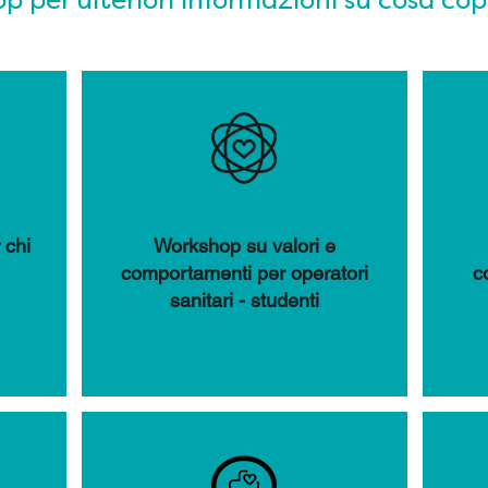
p per ulteriori informazioni su cosa cop
 chi
Workshop su valori e
comportamenti per operatori
c
sanitari - studenti