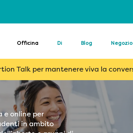
Officina
Di
Blog
Negozio
rtion Talk per mantenere viva la conve
 e online per
tudenti in ambito