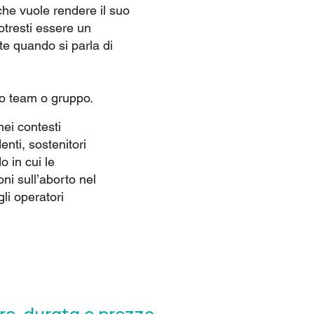
che vuole rendere il suo
otresti essere un
te quando si parla di
uo team o gruppo.
nei contesti
enti, sostenitori
o in cui le
i sull’aborto nel
li operatori