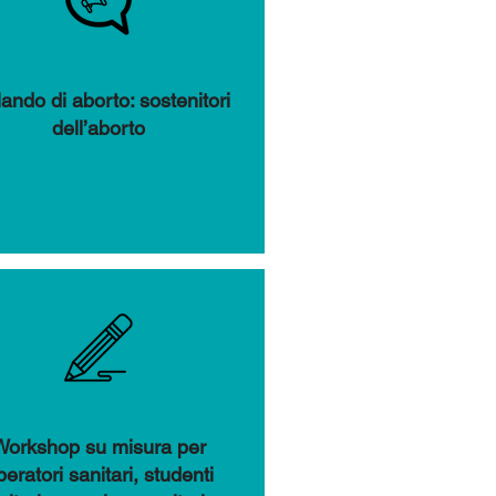
lando di aborto: sostenitori
dell’aborto
Workshop su misura per
peratori sanitari, studenti