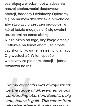
czerpiącą z wiedzy i doświadczenia
naszej społeczności dostawców
aborcji, badaczy i działaczy. Opieramy
się na naszym dziedzictwie pro-choice,
aby stworzyć przestrzeń pro-voice, w
której ludzie mogą dzielić się swoimi
uczuciami na temat aborcji.
Niezależnie od tego, czy Twoje emocje
i refleksje na temat aborcji są proste
czy skomplikowane, jesteśmy tutaj, aby
Cię wysłuchać. W ten sposób
walczymy ze piętnem aborcji – jedna
rozmowa na raz.
“
I
n
my research I was always struck
by the range of different emotions
surrounding abortion. Relief is a big
one, but so is guilt. This comes from
abortion stigma. But the more we